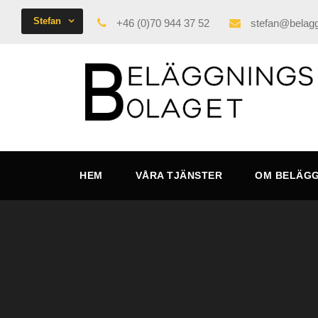
Stefan
+46 (0)70 944 37 52
stefan@belagg
HEM
VÅRA TJÄNSTER
OM BELÄG