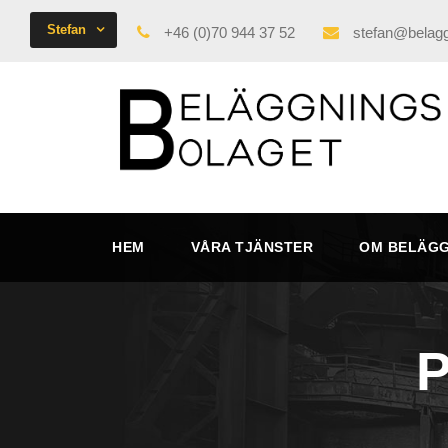
Stefan
+46 (0)70 944 37 52
stefan@belagg
HEM
VÅRA TJÄNSTER
OM BELÄG
P