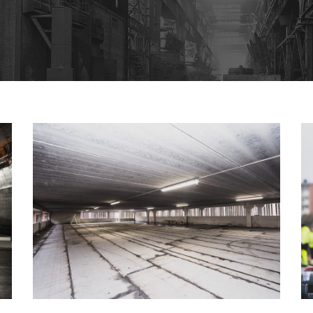
TÄTSKIKT &
GJUTASFALTSARBETE
PARKERINGSHUS 1480KVM