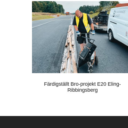
FÄRDIGSTÄLLT BRO-
PROJEKT E20 ELING-
RIBBINGSBERG
Färdigställt Bro-projekt E20 Eling-
Ribbingsberg