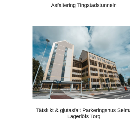
Asfaltering Tingstadstunneln
TÄTSKIKT & GJUTASFALT
PARKERINGSHUS SELMA
LAGERLÖFS TORG
Tätskikt & gjutasfalt Parkeringshus Selm
Lagerlöfs Torg