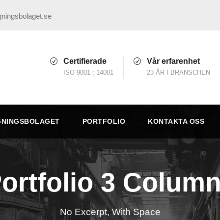
ningsbolaget.se
Certifierade
Vår erfarenhet
ISO 9001 ; 14001
23 ÅR I BRANSCHEN
GNINGSBOLAGET
PORTFOLIO
KONTAKTA OSS
ortfolio 3 Colum
No Excerpt, With Space