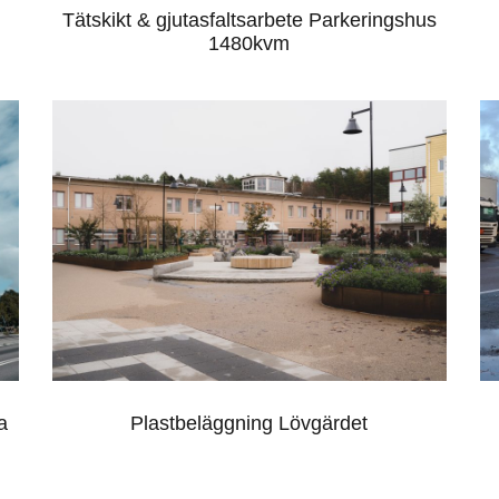
Tätskikt & gjutasfaltsarbete Parkeringshus
1480kvm
PLASTBELÄGGNING
LÖVGÄRDET
a
Plastbeläggning Lövgärdet